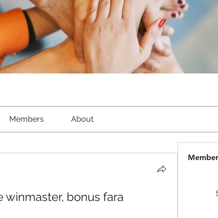
Members
About
Member
 winmaster, bonus fara 