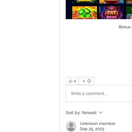
Bonus 
0
Write a comment...
Sort by:
Newest
Unknown member
Sep 25, 2023