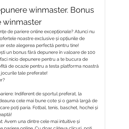
epunere winmaster. Bonus 
e winmaster
nțe de pariere online excepționale? Atunci nu 
fertele noastre exclusive și opțiunile de 
er este alegerea perfectă pentru tine!
ști un bonus fără depunere în valoare de 100 
faci nicio depunere pentru a te bucura de 
fită de ocazie pentru a testa platforma noastră 
 jocurile tale preferate!
er?
riere: Indiferent de sportul preferat, la 
deauna cele mai bune cote și o gamă largă de 
re poți paria. Fotbal, tenis, baschet, hochei și 
eaptă!
t: Avem una dintre cele mai intuitive și 
 pariere online. Cu doar câteva clicuri, poți 