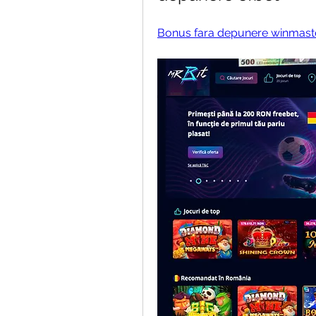
Bonus fara depunere winmast