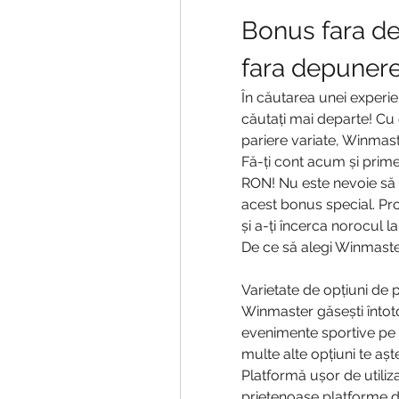
Bonus fara d
fara depuner
În căutarea unei experie
căutați mai departe! Cu o
pariere variate, Winmast
Fă-ți cont acum și prime
RON! Nu este nevoie să 
acest bonus special. Pro
și a-ți încerca norocul la
De ce să alegi Winmast
Varietate de opțiuni de pa
Winmaster găsești întot
evenimente sportive pe ca
multe alte opțiuni te așt
Platformă ușor de utiliza
prietenoase platforme de