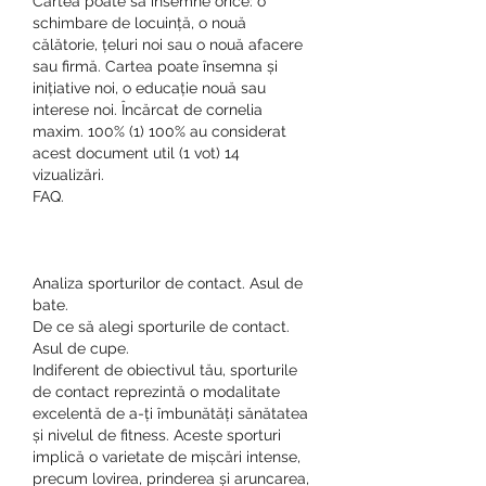
Cartea poate sa însemne orice: o 
schimbare de locuință, o nouă 
călătorie, țeluri noi sau o nouă afacere 
sau firmă. Cartea poate însemna și 
inițiative noi, o educație nouă sau 
interese noi. Încărcat de cornelia 
maxim. 100% (1) 100% au considerat 
acest document util (1 vot) 14 
vizualizări. 
FAQ.
Analiza sporturilor de contact. Asul de 
bate.
De ce să alegi sporturile de contact. 
Asul de cupe.
Indiferent de obiectivul tău, sporturile 
de contact reprezintă o modalitate 
excelentă de a-ți îmbunătăți sănătatea 
și nivelul de fitness. Aceste sporturi 
implică o varietate de mișcări intense, 
precum lovirea, prinderea și aruncarea, 