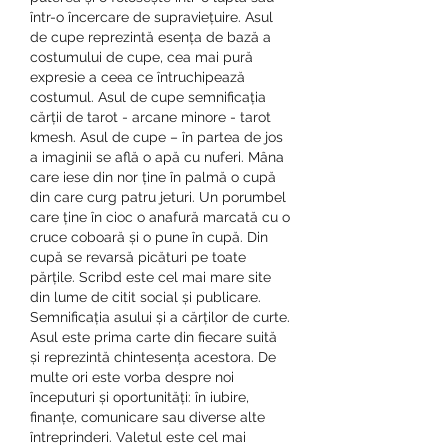
într-o încercare de supraviețuire. Asul 
de cupe reprezintă esența de bază a 
costumului de cupe, cea mai pură 
expresie a ceea ce întruchipează 
costumul. Asul de cupe semnificația 
cărții de tarot - arcane minore - tarot 
kmesh. Asul de cupe – în partea de jos 
a imaginii se află o apă cu nuferi. Mâna 
care iese din nor ține în palmă o cupă 
din care curg patru jeturi. Un porumbel 
care ține în cioc o anafură marcată cu o 
cruce coboară și o pune în cupă. Din 
cupă se revarsă picături pe toate 
părțile. Scribd este cel mai mare site 
din lume de citit social și publicare. 
Semnificația asului și a cărților de curte. 
Asul este prima carte din fiecare suită 
și reprezintă chintesența acestora. De 
multe ori este vorba despre noi 
începuturi și oportunități: în iubire, 
finanțe, comunicare sau diverse alte 
întreprinderi. Valetul este cel mai 