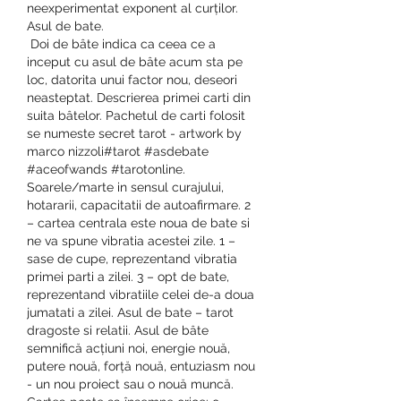
neexperimentat exponent al curților. 
Asul de bate.
 Doi de bâte indica ca ceea ce a 
inceput cu asul de bâte acum sta pe 
loc, datorita unui factor nou, deseori 
neasteptat. Descrierea primei carti din 
suita bâtelor. Pachetul de carti folosit 
se numeste secret tarot - artwork by 
marco nizzoli#tarot #asdebate 
#aceofwands #tarotonline. 
Soarele/marte in sensul curajului, 
hotararii, capacitatii de autoafirmare. 2 
– cartea centrala este noua de bate si 
ne va spune vibratia acestei zile. 1 – 
sase de cupe, reprezentand vibratia 
primei parti a zilei. 3 – opt de bate, 
reprezentand vibratiile celei de-a doua 
jumatati a zilei. Asul de bate – tarot 
dragoste si relatii. Asul de bâte 
semnifică acțiuni noi, energie nouă, 
putere nouă, forță nouă, entuziasm nou 
- un nou proiect sau o nouă muncă. 