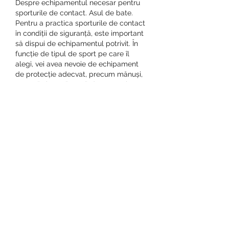
Despre echipamentul necesar pentru 
sporturile de contact. Asul de bate.
Pentru a practica sporturile de contact 
în condiții de siguranță, este important 
să dispui de echipamentul potrivit. În 
funcție de tipul de sport pe care îl 
alegi, vei avea nevoie de echipament 
de protecție adecvat, precum mănuși, 
proteză dentară, casă de protecție sau 
genunchiere. De asemenea, este 
esențial să alegi echipamentul în 
funcție de mărimea și greutatea ta, 
pentru a asigura o protecție optimă și 
confort în timpul antrenamentelor și 
competițiilor. Consultă un specialist în 
echipament sportiv pentru a te asigura 
că alegi produsele potrivite pentru 
nevoile tale.
Descoperă „Asul de 
bate” - echipamentul 
ideal pentru sporturile 