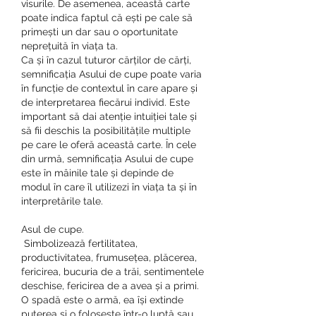
visurile. De asemenea, această carte 
poate indica faptul că ești pe cale să 
primești un dar sau o oportunitate 
neprețuită în viața ta.
Ca și în cazul tuturor cărților de cărți, 
semnificația Asului de cupe poate varia 
în funcție de contextul în care apare și 
de interpretarea fiecărui individ. Este 
important să dai atenție intuiției tale și 
să fii deschis la posibilitățile multiple 
pe care le oferă această carte. În cele 
din urmă, semnificația Asului de cupe 
este în mâinile tale și depinde de 
modul în care îl utilizezi în viața ta și în 
interpretările tale.
Asul de cupe.
 Simbolizează fertilitatea, 
productivitatea, frumusețea, plăcerea, 
fericirea, bucuria de a trăi, sentimentele 
deschise, fericirea de a avea și a primi. 
O spadă este o armă, ea își extinde 
puterea și o folosește într-o luptă sau 