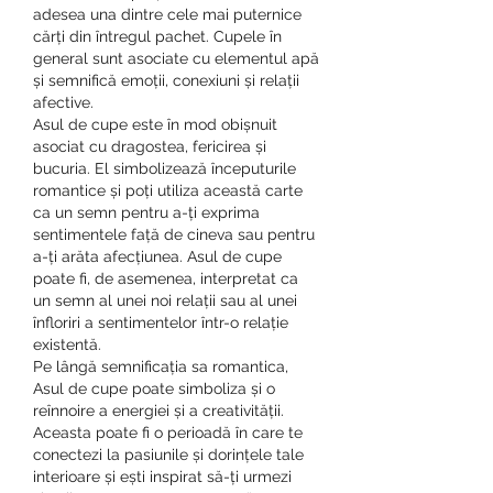
adesea una dintre cele mai puternice 
cărți din întregul pachet. Cupele în 
general sunt asociate cu elementul apă 
și semnifică emoții, conexiuni și relații 
afective.
Asul de cupe este în mod obișnuit 
asociat cu dragostea, fericirea și 
bucuria. El simbolizează începuturile 
romantice și poți utiliza această carte 
ca un semn pentru a-ți exprima 
sentimentele față de cineva sau pentru 
a-ți arăta afecțiunea. Asul de cupe 
poate fi, de asemenea, interpretat ca 
un semn al unei noi relații sau al unei 
înfloriri a sentimentelor într-o relație 
existentă.
Pe lângă semnificația sa romantica, 
Asul de cupe poate simboliza și o 
reînnoire a energiei și a creativității. 
Aceasta poate fi o perioadă în care te 
conectezi la pasiunile și dorințele tale 
interioare și ești inspirat să-ți urmezi 