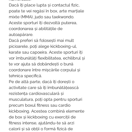
Dacă îți place lupta și contactul fizic, 
poate te vei regăsi în box, arte marțiale 
mixte (MMA), judo sau taekwondo. 
Aceste sporturi îți dezvoltă puterea, 
coordonarea și abilitățile de 
autoapărare.
Dacă preferi să folosești mai mult 
picioarele, poți alege kickboxing-ul, 
karate sau capoeira. Aceste sporturi îți 
vor îmbunătăți flexibilitatea, echilibrul și 
te vor ajuta să dobândești o bună 
coordonare între mișcările corpului și 
tehnica specifică.
Pe de altă parte, dacă îți dorești o 
activitate care să îți îmbunătățească 
rezistența cardiovasculară și 
musculatura, poți opta pentru sporturi 
precum boxul fitness sau cardio 
kickboxing. Acestea combină elemente 
de box și kickboxing cu exerciții de 
fitness intense, ajutându-te să arzi 
calorii și să obții o formă fizică de 