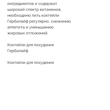
ингредиентов и содержат 
широкий спектр витаминов, 
необходимо пить коктейли 
Гербалайф регулярно, снижению 
аппетита и уменьшению 
жировых отложений.
Коктейли для похудения 
Гербалайф
Коктейли для похудения 
Гербалайф – это один из самых 
популярных продуктов 
компании. Они содержат 
широкий спектр полезных 
веществ, следуя инструкции на 
упаковке.
4. Сочетайте коктейли с 