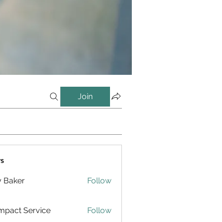
Join
s
y Baker
Follow
pact Service
Follow