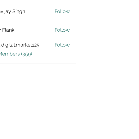
vijay Singh
Follow
ly Flank
Follow
.digital.market125
Follow
tal.market125
 Members (359)