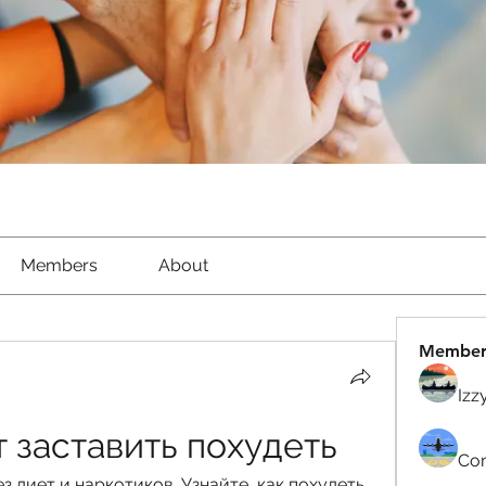
Members
About
Member
Izz
 заставить похудеть
Com
 диет и наркотиков. Узнайте, как похудеть 