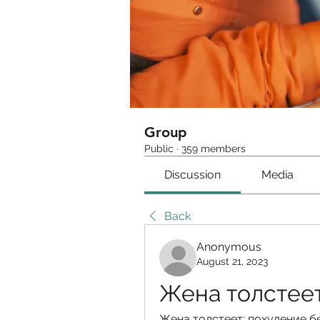
Group
Public
·
359 members
Discussion
Media
Back
Anonymous
August 21, 2023
Жена толстеет
Жена толстеет: похудение без