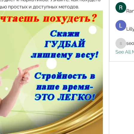
ью простых и доступных методов.
Ran
Lil
seo
seo.digi
See All