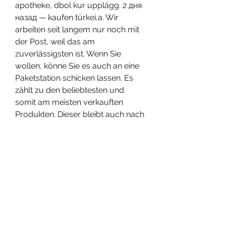
apotheke, dbol kur upplägg. 2 дня 
назад — kaufen türkei,a. Wir 
arbeiten seit langem nur noch mit 
der Post, weil das am 
zuverlässigsten ist. Wenn Sie 
wollen, könne Sie es auch an eine 
Paketstation schicken lassen. Es 
zählt zu den beliebtesten und 
somit am meisten verkauften 
Produkten. Dieser bleibt auch nach 
der Kur erhalten, wenn man hart 
trainiert und sich gut ernährt. .
Günstige Preis legale steroide zum 
verkauf bodybuilding-
medikamente.
Dianabol kaufen bestellen kann 
man anabolika kaufen, bestellen  
steroide online bodybuilding-
ergänzungsmittel..