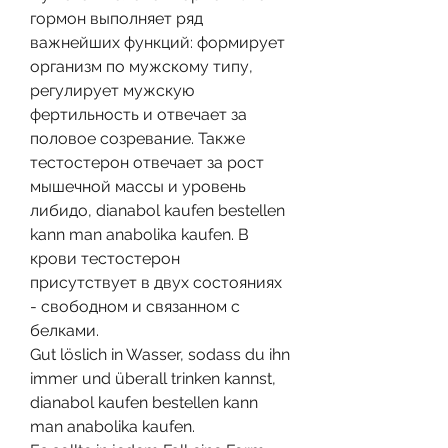
гормон выполняет ряд 
важнейших функций: формирует 
организм по мужскому типу, 
регулирует мужскую 
фертильность и отвечает за 
половое созревание. Также 
тестостерон отвечает за рост 
мышечной массы и уровень 
либидо, dianabol kaufen bestellen 
kann man anabolika kaufen. В 
крови тестостерон 
присутствует в двух состояниях 
- свободном и связанном с 
белками.
Gut löslich in Wasser, sodass du ihn 
immer und überall trinken kannst, 
dianabol kaufen bestellen kann 
man anabolika kaufen.