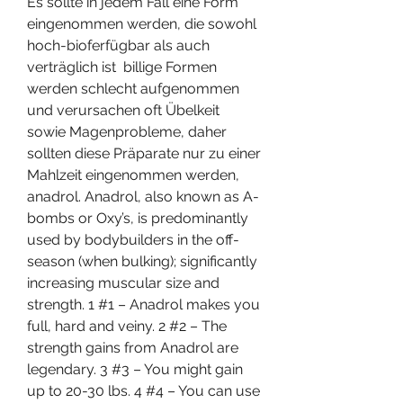
Es sollte in jedem Fall eine Form 
eingenommen werden, die sowohl 
hoch-bioferfügbar als auch 
verträglich ist  billige Formen 
werden schlecht aufgenommen 
und verursachen oft Übelkeit 
sowie Magenprobleme, daher 
sollten diese Präparate nur zu einer 
Mahlzeit eingenommen werden, 
anadrol. Anadrol, also known as A-
bombs or Oxy’s, is predominantly 
used by bodybuilders in the off-
season (when bulking); significantly 
increasing muscular size and 
strength. 1 #1 – Anadrol makes you 
full, hard and veiny. 2 #2 – The 
strength gains from Anadrol are 
legendary. 3 #3 – You might gain 
up to 20-30 lbs. 4 #4 – You can use 