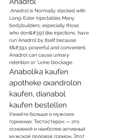
Anadrol
 Anadrol is Normally stacked with 
Long-Ester Injectables Many 
bodybuilders, especially those 
who don&#39;t like injections, have 
run Anadrol by itself because 
it&#39;s powerful and convenient. 
Anadrol can cause urinary 
retention or “urine blockage. 
Anabolika kaufen 
apotheke oxandrolon 
kaufen, dianabol 
kaufen bestellen
Узнайте больше о мужских 
гормонах: Тестостерон — это 
основной и наиболее активный 
мужской половой гормон. Этот 