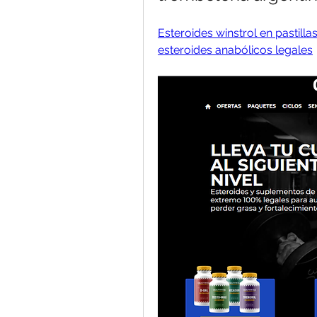
Esteroides winstrol en pastill
esteroides anabólicos legales