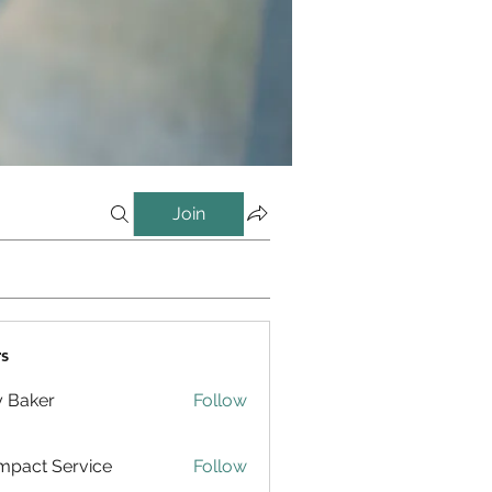
Join
s
y Baker
Follow
pact Service
Follow