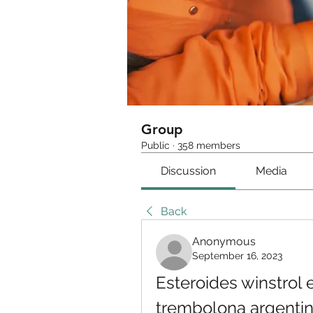
Group
Public
·
358 members
Discussion
Media
Back
Anonymous
September 16, 2023
Esteroides winstrol e
trembolona argenti