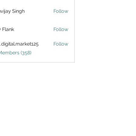
vijay Singh
Follow
ly Flank
Follow
.digital.market125
Follow
tal.market125
 Members (358)