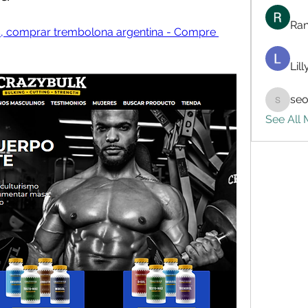
Ran
as, comprar trembolona argentina - Compre 
Lil
seo
seo.digi
See All