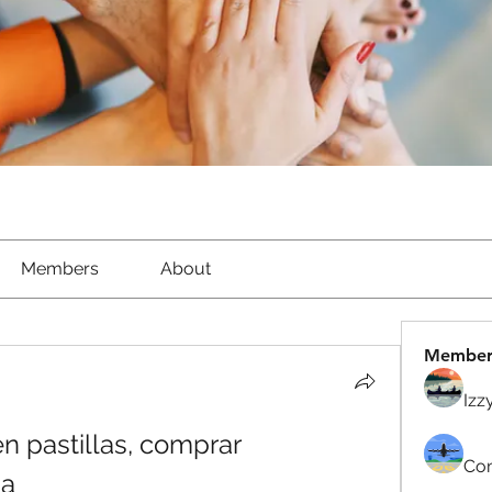
Members
About
Member
Izz
n pastillas, comprar 
Com
na