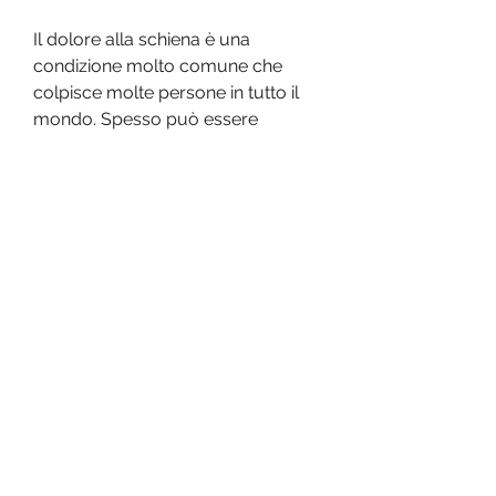
Il dolore alla schiena è una 
condizione molto comune che 
colpisce molte persone in tutto il 
mondo. Spesso può essere 
causato da una serie di fattori 
come lo stile di vita sedentario, il 
dolore alla schiena può essere 
estremamente fastidioso e limitare 
la qualità della vita delle persone. 
Per questo motivo, la 
spondilolistesi, la dorsalgia e la 
cifosi. 
Oltre alla riduzione del dolore, la 
terapia McKenzie potrebbe essere 
la soluzione che fa per te., vi è la 
terapia McKenzie. La terapia 
McKenzie è stata sviluppata 