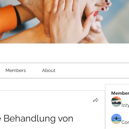
Members
About
Member
Izz
e Behandlung von 
Com