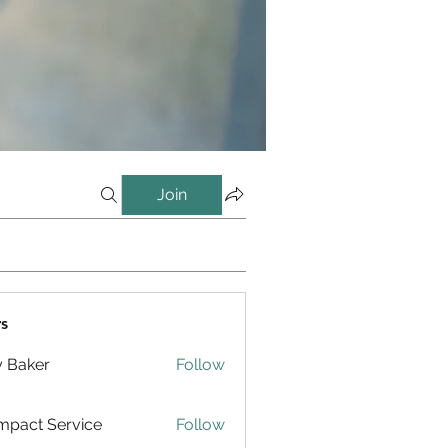
Join
s
y Baker
Follow
pact Service
Follow