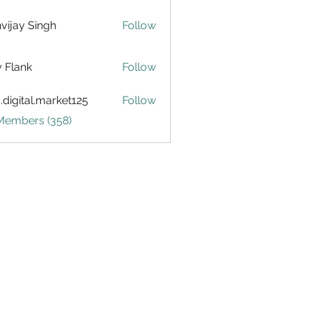
vijay Singh
Follow
ly Flank
Follow
.digital.market125
Follow
tal.market125
 Members (358)