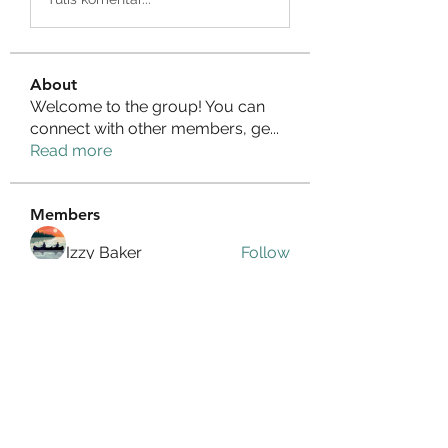
About
Welcome to the group! You can
connect with other members, ge
...
Read more
Members
Izzy Baker
Follow
Compact Service
Follow
Ranvijay Singh
Follow
Lilly Flank
Follow