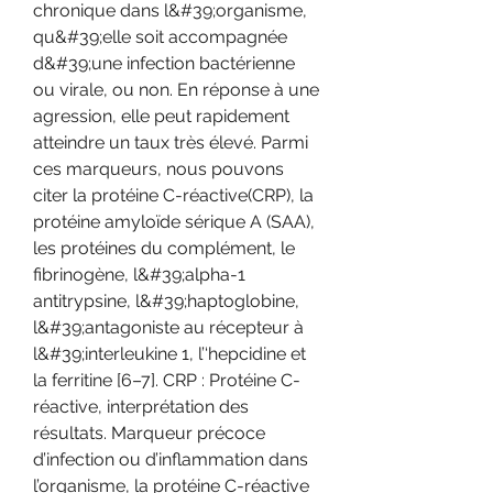
chronique dans l&#39;organisme, 
qu&#39;elle soit accompagnée 
d&#39;une infection bactérienne 
ou virale, ou non. En réponse à une 
agression, elle peut rapidement 
atteindre un taux très élevé. Parmi 
ces marqueurs, nous pouvons 
citer la protéine C-réactive(CRP), la 
protéine amyloïde sérique A (SAA), 
les protéines du complément, le 
fibrinogène, l&#39;alpha-1 
antitrypsine, l&#39;haptoglobine, 
l&#39;antagoniste au récepteur à 
l&#39;interleukine 1, l’‘hepcidine et 
la ferritine [6–7]. CRP : Protéine C-
réactive, interprétation des 
résultats. Marqueur précoce 
d’infection ou d’inflammation dans 
l’organisme, la protéine C-réactive 