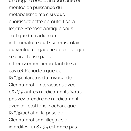
une légère bosse anabolisante et 
montée en puissance du 
métabolisme mais si vous 
choisissez cette déroute il sera 
légère. Sténose aortique sous-
aortique (maladie non 
inflammatoire du tissu musculaire 
du ventricule gauche du cœur, qui 
se caractérise par un 
rétrécissement important de sa 
cavité). Période aiguë de 
l&#39;infarctus du myocarde. 
Clenbuterol - Interactions avec 
d&#39;autres médicaments. Vous 
pouvez prendre ce médicament 
avec le kétotifène. Sachant que 
l&#39;achat et la prise de 
Clenbuterol sont illégales et 
interdites, il n&#39;est donc pas 