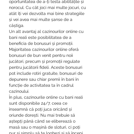
oportunitatea de a-ți testa abilitățile și 
norocul. Cu cât joci mai multe jocuri, cu 
atât îți vei dezvolta mai bine strategiile 
și vei avea mai multe șanse de a 
câștiga.
Un alt avantaj al cazinourilor online cu 
bani reali este posibilitatea de a 
beneficia de bonusuri și promoții. 
Majoritatea cazinourilor online oferă 
bonusuri de bun venit pentru noii 
jucători, precum și promoții regulate 
pentru jucătorii fideli. Aceste bonusuri 
pot include rotiri gratuite, bonusuri de 
depunere sau chiar premii în bani în 
funcție de activitatea ta în cadrul 
cazinoului.
În plus, cazinourile online cu bani reali 
sunt disponibile 24/7, ceea ce 
înseamnă că poți juca oricând și 
oriunde dorești. Nu mai trebuie să 
aștepți până când se eliberează o 
masă sau o mașină de sloturi, ci poți 
pur și simplu să te loghezi și să începi 