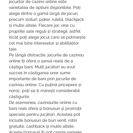
jocurilor de cazino online este 
varietatea de opțiuni disponibile. Poți 
alege dintre o gamă largă de jocuri, 
precum sloturi, poker, ruletă, blackjack 
și multe altele. Fiecare joc vine cu 
propriile sale reguli și strategii, astfel 
încât poți alege jocul care se potrivește 
cel mai bine intereselor și abilităților 
tale.
Pe lângă distracție, jocurile de cazinou 
online îți oferă o șansă reală de a 
câștiga bani. Mulți jucători au avut 
succes în câștigarea unor sume 
importante de bani prin jocurile de 
cazinou online. Cu puțină pricepere și 
noroc, poți să-ți mărești considerabil 
câștigurile.
De asemenea, cazinourile online cu 
bani reali oferă și bonusuri și promoții 
speciale pentru jucători. Acestea pot 
include bonusuri de bun venit, rotiri 
gratuite, cashback și multe altele. 
Aceste bonusuri îți pot crește șansele 