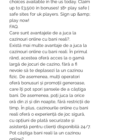
choices available in the us today. Claim 
up to £3,500 in bonuses! 18+ play safe | 
safe sites for uk players. Sign up &amp; 
play now! 
FAQ.
Care sunt avantajele de a juca la 
cazinouri online cu bani reali?.
Există mai multe avantaje de a juca la 
cazinouri online cu bani reali. În primul 
rând, acestea oferă acces la o gamă 
largă de jocuri de cazino, fără a fi 
nevoie să te deplasezi la un cazinou 
fizic. De asemenea, mulți operatori 
oferă bonusuri și promoții generoase, 
care îți pot spori șansele de a câștiga 
bani. De asemenea, poți juca la orice 
oră din zi și din noapte, fără restricții de 
timp. În plus, cazinourile online cu bani 
reali oferă o experiență de joc sigură, 
cu opțiuni de plată securizate și 
asistență pentru clienți disponibilă 24/7.
Pot câștiga bani reali la un cazinou 
online?.