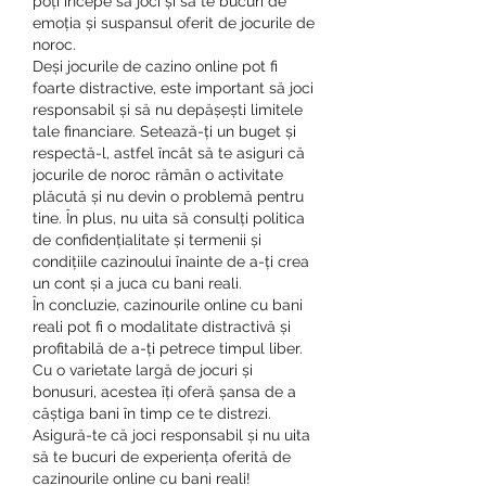
poți începe să joci și să te bucuri de 
emoția și suspansul oferit de jocurile de 
noroc.
Deși jocurile de cazino online pot fi 
foarte distractive, este important să joci 
responsabil și să nu depășești limitele 
tale financiare. Setează-ți un buget și 
respectă-l, astfel încât să te asiguri că 
jocurile de noroc rămân o activitate 
plăcută și nu devin o problemă pentru 
tine. În plus, nu uita să consulți politica 
de confidențialitate și termenii și 
condițiile cazinoului înainte de a-ți crea 
un cont și a juca cu bani reali.
În concluzie, cazinourile online cu bani 
reali pot fi o modalitate distractivă și 
profitabilă de a-ți petrece timpul liber. 
Cu o varietate largă de jocuri și 
bonusuri, acestea îți oferă șansa de a 
câștiga bani în timp ce te distrezi. 
Asigură-te că joci responsabil și nu uita 
să te bucuri de experiența oferită de 
cazinourile online cu bani reali!