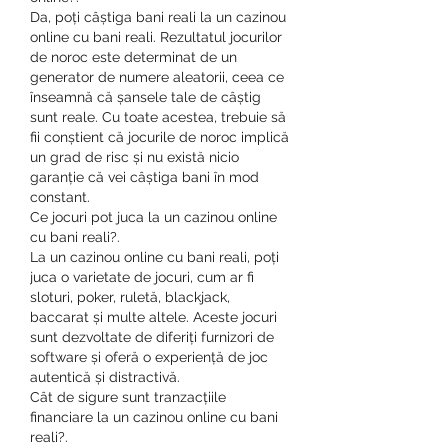
Da, poți câștiga bani reali la un cazinou 
online cu bani reali. Rezultatul jocurilor 
de noroc este determinat de un 
generator de numere aleatorii, ceea ce 
înseamnă că șansele tale de câștig 
sunt reale. Cu toate acestea, trebuie să 
fii conștient că jocurile de noroc implică 
un grad de risc și nu există nicio 
garanție că vei câștiga bani în mod 
constant.
Ce jocuri pot juca la un cazinou online 
cu bani reali?.
La un cazinou online cu bani reali, poți 
juca o varietate de jocuri, cum ar fi 
sloturi, poker, ruletă, blackjack, 
baccarat și multe altele. Aceste jocuri 
sunt dezvoltate de diferiți furnizori de 
software și oferă o experiență de joc 
autentică și distractivă.
Cât de sigure sunt tranzacțiile 
financiare la un cazinou online cu bani 
reali?.