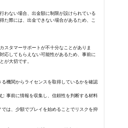
行わない場合、出金額に制限が設けられている
得た際には、出金できない場合があるため、こ
カスタマーサポートが不十分なことがありま
対応してもらえない可能性があるため、事前に
とが大切です。
できる機関からライセンスを取得しているかを確認
む: 事前に情報を収集し、信頼性を判断する材料
ジノでは、少額でプレイを始めることでリスクを抑