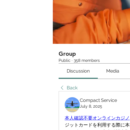
Group
Public
·
358 members
Discussion
Media
Back
Compact Service
July 8, 2025
本人確認不要オンラインカジノ
ジットカードを利用する際に本