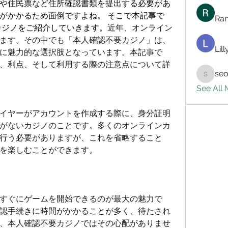
や住民票など住所確認書類を提出する必要があ
がかかるため面倒ですよね。 そこで本記事で
Ran
カジノをご紹介していきます。
近年、オンライン
ます。その中でも「本人確認不要カジノ」は、
Lil
に魅力的な選択肢となっています。本記事で
、利点、そして利用する際の注意点について詳
seo
seo.digi
See All
イヤーがアカウントを作成する際に、身分証明
がないカジノのことです。多くのオンラインカ
行う必要がありますが、これを省略すること
を楽しむことができます。
すぐにゲームを開始できるのが最大の魅力で
認手続きに時間がかかることが多く、待たされ
、本人確認不要カジノではその心配がありませ