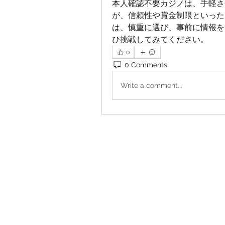
本人確認不要カジノは、手軽さ
が、信頼性や賞金制限といった
は、慎重に選び、事前に情報を
ひ挑戦してみてください。
0
0 Comments
Write a comment...