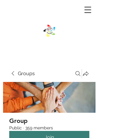
Groups
Group
Public
·
359 members
Join