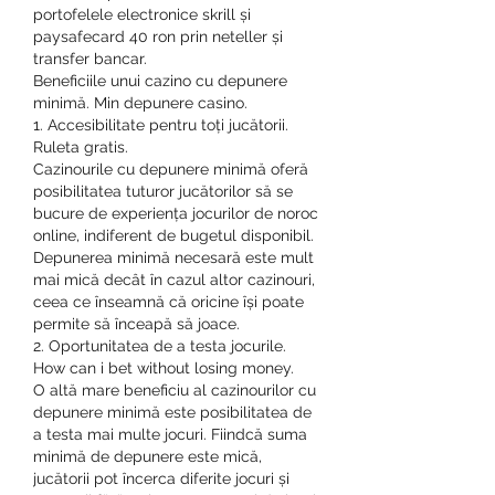
portofelele electronice skrill și 
paysafecard 40 ron prin neteller și 
transfer bancar. 
Beneficiile unui cazino cu depunere 
minimă. Min depunere casino.
1. Accesibilitate pentru toți jucătorii. 
Ruleta gratis.
Cazinourile cu depunere minimă oferă 
posibilitatea tuturor jucătorilor să se 
bucure de experiența jocurilor de noroc 
online, indiferent de bugetul disponibil. 
Depunerea minimă necesară este mult 
mai mică decât în cazul altor cazinouri, 
ceea ce înseamnă că oricine își poate 
permite să înceapă să joace.
2. Oportunitatea de a testa jocurile. 
How can i bet without losing money.
O altă mare beneficiu al cazinourilor cu 
depunere minimă este posibilitatea de 
a testa mai multe jocuri. Fiindcă suma 
minimă de depunere este mică, 
jucătorii pot încerca diferite jocuri și 