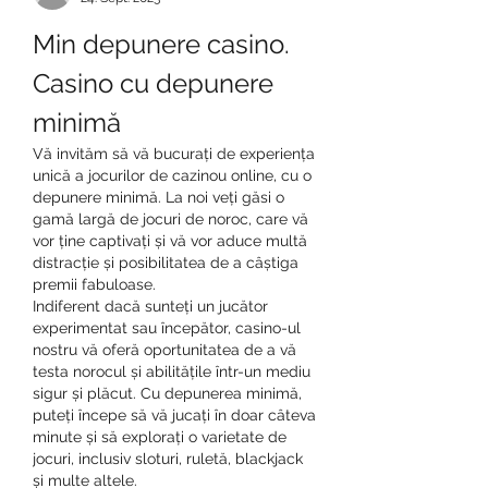
Min depunere casino. 
Casino cu depunere 
minimă
Vă invităm să vă bucurați de experiența 
unică a jocurilor de cazinou online, cu o 
depunere minimă. La noi veți găsi o 
gamă largă de jocuri de noroc, care vă 
vor ține captivați și vă vor aduce multă 
distracție și posibilitatea de a câștiga 
premii fabuloase.
Indiferent dacă sunteți un jucător 
experimentat sau începător, casino-ul 
nostru vă oferă oportunitatea de a vă 
testa norocul și abilitățile într-un mediu 
sigur și plăcut. Cu depunerea minimă, 
puteți începe să vă jucați în doar câteva 
minute și să explorați o varietate de 
jocuri, inclusiv sloturi, ruletă, blackjack 
și multe altele.