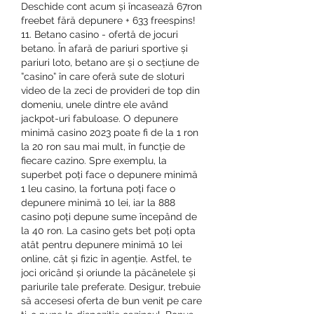
Deschide cont acum și încasează 67ron 
freebet fără depunere + 633 freespins! 
11. Betano casino - ofertă de jocuri 
betano. În afară de pariuri sportive și 
pariuri loto, betano are și o secțiune de 
”casino” în care oferă sute de sloturi 
video de la zeci de provideri de top din 
domeniu, unele dintre ele având 
jackpot-uri fabuloase. O depunere 
minimă casino 2023 poate fi de la 1 ron 
la 20 ron sau mai mult, în funcție de 
fiecare cazino. Spre exemplu, la 
superbet poți face o depunere minimă 
1 leu casino, la fortuna poți face o 
depunere minimă 10 lei, iar la 888 
casino poți depune sume începând de 
la 40 ron. La casino gets bet poți opta 
atât pentru depunere minimă 10 lei 
online, cât și fizic în agenție. Astfel, te 
joci oricând și oriunde la păcănelele și 
pariurile tale preferate. Desigur, trebuie 
să accesesi oferta de bun venit pe care 