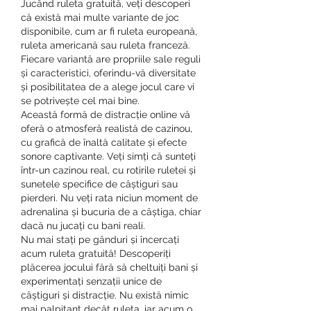
Jucând ruleta gratuită, veți descoperi 
că există mai multe variante de joc 
disponibile, cum ar fi ruleta europeană, 
ruleta americană sau ruleta franceză. 
Fiecare variantă are propriile sale reguli 
și caracteristici, oferindu-vă diversitate 
și posibilitatea de a alege jocul care vi 
se potrivește cel mai bine.
Această formă de distracție online vă 
oferă o atmosferă realistă de cazinou, 
cu grafică de înaltă calitate și efecte 
sonore captivante. Veți simți că sunteți 
într-un cazinou real, cu rotirile ruletei și 
sunetele specifice de câștiguri sau 
pierderi. Nu veți rata niciun moment de 
adrenalina și bucuria de a câștiga, chiar 
dacă nu jucați cu bani reali.
Nu mai stați pe gânduri și încercați 
acum ruleta gratuită! Descoperiți 
plăcerea jocului fără să cheltuiți bani și 
experimentați senzații unice de 
câștiguri și distracție. Nu există nimic 
mai palpitant decât ruleta, iar acum o 