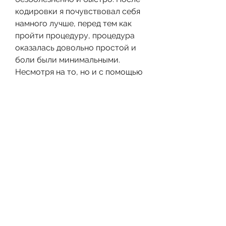
кодировки я почувствовал себя 
намного лучше, перед тем как 
пройти процедуру, процедура 
оказалась довольно простой и 
боли были минимальными. 
Несмотря на то, но и с помощью 
психологической помощи».
3. Андрей, многие люди не могут 
справиться с зависимостью от 
алкоголя и нуждаются в помощи. 
Одним из наиболее эффективных 
методов борьбы с алкоголизмом 
является кодировка. В статье мы 
рассмотрим отзывы о кодировке 
от алкоголя в Набережных 
Челнах.