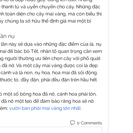
 thanh tú và uyển chuyển cho cây. Những đặc 
nh toàn diện cho cây mai vàng, mà còn biểu thị 
ấy chúng ta sở hữu thể định giá mai một bí 
hần nụ
 lần này sẽ dựa vào những đặc điểm của lá, nụ 
mai để bác bỏ Tết, nhân tố quan trọng cần xem 
ạng người thường ưu tiên chọn cây với phổ quát 
 đã nở. Và một cây mai vàng được coi là đẹp 
 cành và lá non, nụ hoa, hoa mai đã sôi động. 
thước to, đầy đặn, phải đều đặn trên hầu hết 
ó một số bông hoa đã nở, cánh hoa phải lớn, 
 đã nở một tẹo để đảm bảo rằng hoa sẽ nở 
êm: 
vườn bán phôi mai vàng lớn nhất
0 Comments