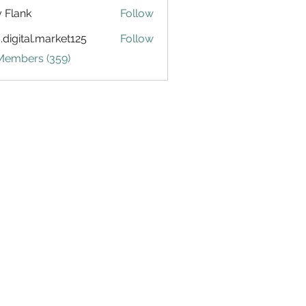
ly Flank
Follow
.digital.market125
Follow
tal.market125
 Members (359)