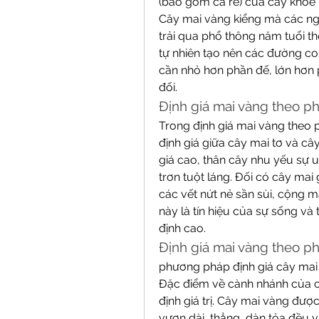
(bao gồm cả rễ) của cây khỏe 
Cây mai vàng kiểng mà các ngh
trải qua phổ thông năm tuổi t
tự nhiên tạo nên các đường co
cần nhỏ hơn phần đế, lớn hơn 
đối.
Định giá mai vàng theo p
Trong định giá mai vàng theo ph
định giá giữa cây mai tơ và cây
giá cao, thân cây nhu yếu sự u
trơn tuột láng. Đối có cây mai 
các vết nứt nẻ sần sùi, cộng 
này là tín hiệu của sự sống v
định cao.
Định giá mai vàng theo p
phương pháp định giá cây mai 
Đặc điểm về cành nhánh của câ
định giá trị. Cây mai vàng được
vươn dài, thẳng, dàn tỏa đều v