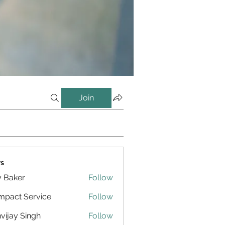
Join
s
y Baker
Follow
pact Service
Follow
vijay Singh
Follow