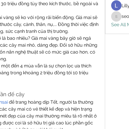
 30 triệu đồng tùy theo kích thước, bề ngoài và 
Lil
seo
vàng sẽ ko với rộng rãi biến động. Giá mai sẽ 
seo.digi
hước cây, cành, thân, nụ,... Đồng thời việc định 
See All
ng, sức cạnh tranh của thị trường.
 là bao nhiêu? Giá mai vàng bây giờ sẽ ngả 
ó các cây mai nhỏ, dáng đẹp. Đối sở hữu những 
ốn nắn nghệ thuật sẽ có mức giá cao hơn, có 
ng.
 một đến 4 mùa vẫn là sự chọn lọc ưa thích 
ảng trong khoảng 2 triệu đồng tới 10 triệu 
hần đế cây
nsai
 để trang hoàng dịp Tết, người ta thường 
các cây mai có vẻ thiết kế đẹp và hiện trạng 
nét đẹp của cây mai thường miêu tả rõ nhất ở 
được coi là sở hữu trị giá cao lúc phần gốc 