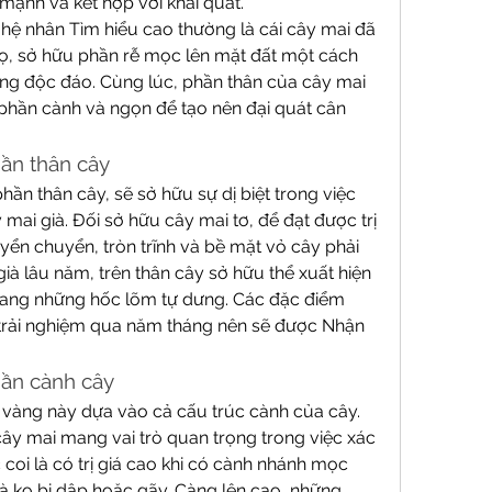
mạnh và kết hợp với khái quát.
ệ nhân Tìm hiểu cao thường là cái cây mai đã 
họ, sở hữu phần rễ mọc lên mặt đất một cách 
ng độc đáo. Cùng lúc, phần thân của cây mai 
phần cành và ngọn để tạo nên đại quát cân 
hần thân cây
ần thân cây, sẽ sở hữu sự dị biệt trong việc 
 mai già. Đối sở hữu cây mai tơ, để đạt được trị 
yển chuyển, tròn trĩnh và bề mặt vỏ cây phải 
già lâu năm, trên thân cây sở hữu thể xuất hiện 
mang những hốc lõm tự dưng. Các đặc điểm 
à trải nghiệm qua năm tháng nên sẽ được Nhận 
hần cành cây
vàng này dựa vào cả cấu trúc cành của cây. 
y mai mang vai trò quan trọng trong việc xác 
 coi là có trị giá cao khi có cành nhánh mọc 
à ko bị dập hoặc gãy. Càng lên cao, những 