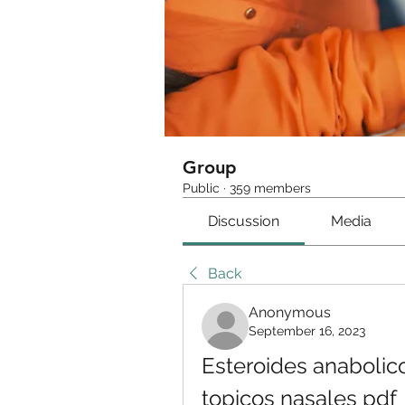
Group
Public
·
359 members
Discussion
Media
Back
Anonymous
September 16, 2023
Esteroides anabolicos
topicos nasales pdf