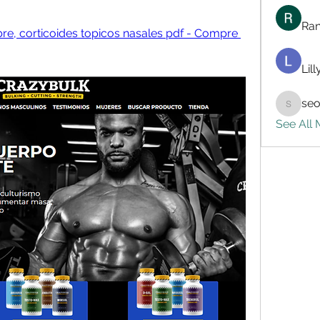
Ran
bre, corticoides topicos nasales pdf - Compre 
Lil
seo
seo.digi
See All