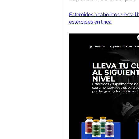
Esteroides anabolicos venta li
esteroides en línea