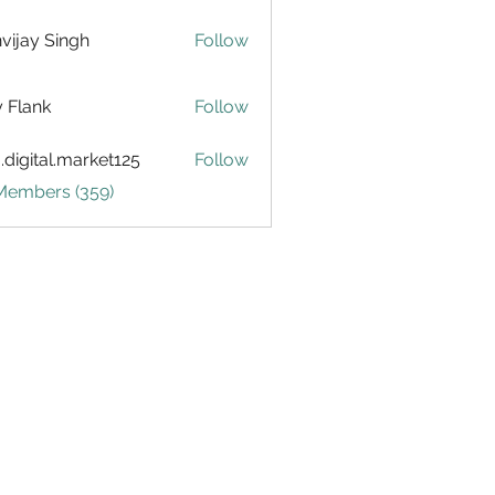
vijay Singh
Follow
ly Flank
Follow
.digital.market125
Follow
tal.market125
 Members (359)