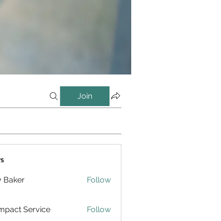
Join
s
y Baker
Follow
pact Service
Follow