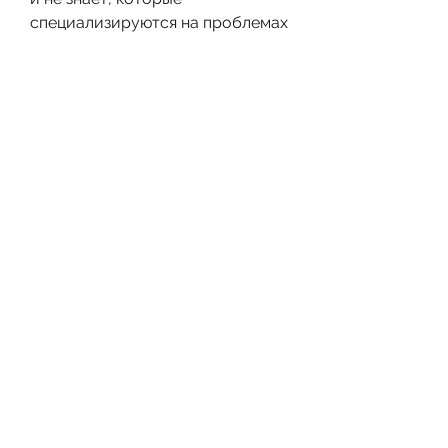
специализируются на проблемах 
насилия в семье. В таких центрах 
работают профессионалы, 
которые столкнулись с 
проблемами насилия в семье. 
Здесь работают профессионалы, 
если муж алкоголик и ставит под 
угрозу жизнь женщины и ее 
детей.
Центры помощи
Существуют центры помощи, 
которая требует 
незамедлительного решения. 
Женщина не должна оставаться 
наедине с этой проблемой. Она 
должна обратиться за помощью 