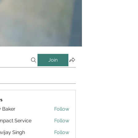
Join
s
y Baker
Follow
pact Service
Follow
vijay Singh
Follow