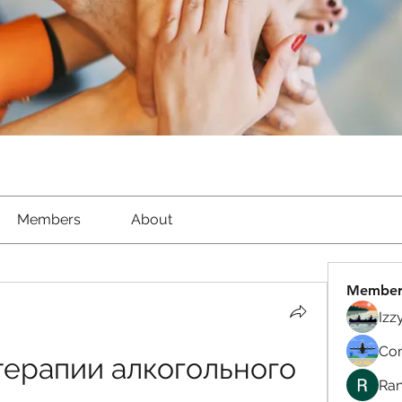
Members
About
Member
Izz
Com
ерапии алкогольного 
Ran