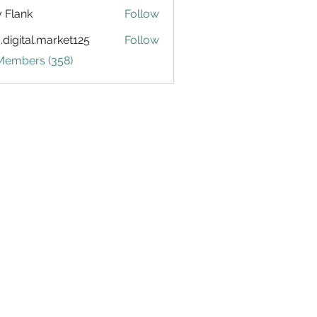
ly Flank
Follow
.digital.market125
Follow
tal.market125
 Members (358)