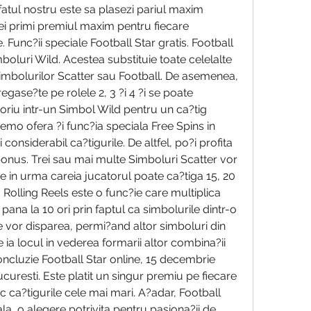
 Sfatul nostru este sa plasezi pariul maxim 
ei primi premiul maxim pentru fiecare 
Func?ii speciale Football Star gratis. Football 
boluri Wild. Acestea substituie toate celelalte 
imbolurilor Scatter sau Football. De asemenea, 
egase?te pe rolele 2, 3 ?i 4 ?i se poate 
riu intr-un Simbol Wild pentru un ca?tig 
emo ofera ?i func?ia speciala Free Spins in 
i considerabil ca?tigurile. De altfel, po?i profita 
us. Trei sau mai multe Simboluri Scatter vor 
 in urma careia jucatorul poate ca?tiga 15, 20 
! Rolling Reels este o func?ie care multiplica 
pana la 10 ori prin faptul ca simbolurile dintr-o 
 vor disparea, permi?and altor simboluri din 
e ia locul in vederea formarii altor combina?ii 
oncluzie Football Star online, 15 decembrie 
uresti. Este platit un singur premiu pe fiecare 
sc ca?tigurile cele mai mari. A?adar, Football 
ala, o alegere potrivita pentru pasiona?ii de 