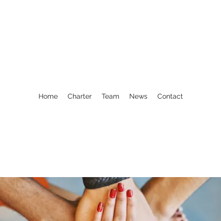
Home
Charter
Team
News
Contact