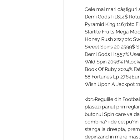
Cele mai mari câștiguri al
Demi Gods Ii 1814$ Rot
Pyramid King 1167btc Fib
Starlite Fruits Mega Mo
Honey Rush 2227btc S
Sweet Spins 20 2599$ St
Demi Gods Ii 1557% Userf
Wild Spin 2096% Pillock
Book Of Ruby 2024% Fat
88 Fortunes Lp 2764Eu
Wish Upon A Jackpot 1
<br>Regulile din Football 
plasezi pariul prin regla
butonul Spin care va da 
combina?ii de cel pu?in 3
stanga la dreapta, premi
depinzand in mare masura