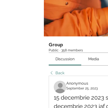
Group
Public
·
358 members
Discussion
Media
Back
Anonymous
September 25, 2023
15 decembrie 2023 sp
decembrie 2023 jaf 