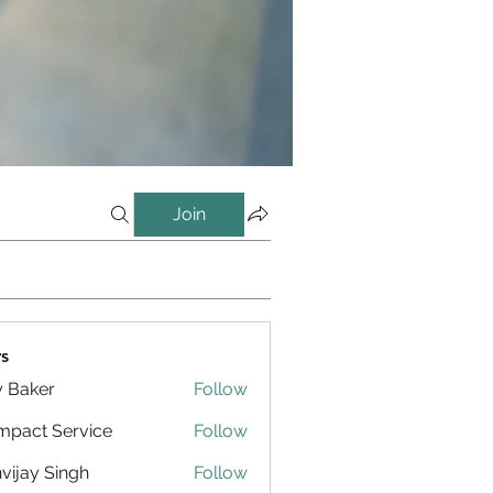
Join
s
y Baker
Follow
pact Service
Follow
vijay Singh
Follow