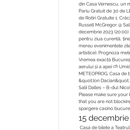
din Casa Vernescu, un m
Pariu Gratuit de 30 de LE
de Rotiri Gratuite 1. Cr
Russell McGregor @ Sala 
decembrie 2023 (20:00) D
pentru ziua curentă, ți
mereu evenimentele zilei
artistice). Prognoza met
Vremea exactă Bucureșt
aerului și a apei ⛅ Umidi
METEOPROG. Casa de bile
&quot;Ion Dacian&quot; 
Salii Dalles – B-dul Nico
Please make sure your 
that you are not blocki
spargere casino bucures
15 decembrie 
 Casa de bilete a Teatrului Național de Opereta și Musical &quot;Ion 