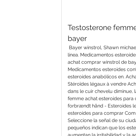
Testosterone femme 
bayer
 Bayer winstrol, Shawn michaels toma esteroides – Compre esteroides en 
línea. Medicamentos esteroide
achat comprar winstrol de bay
Medicamentos esteroides contr
esteroides anabólicos en. Achat 
Stéroïdes légaux à vendre Acha
dans le cuir chevelu diminue, 
femme achat esteroides para c
forbrændt hånd - Esteroides l
esteroides para comprar Com e
Seleccione la señal de su ciud
pequeños indican que los este
aumentan la irritabilidad y la 