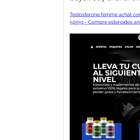
Testosterone femme achat comp
50mg - Compre esteroides ana