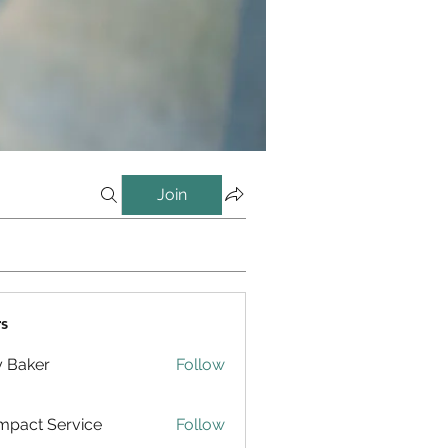
Join
s
y Baker
Follow
pact Service
Follow