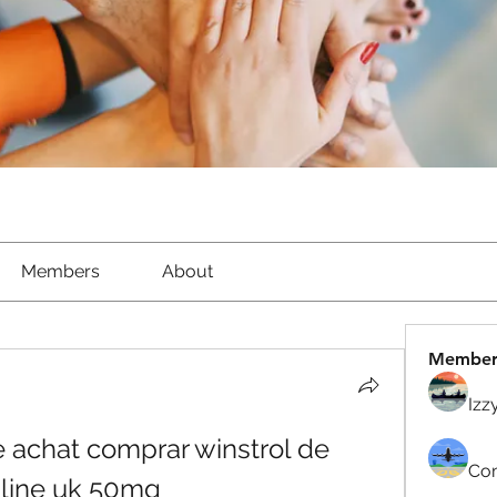
Members
About
Member
Izz
achat comprar winstrol de 
Com
nline uk 50mg