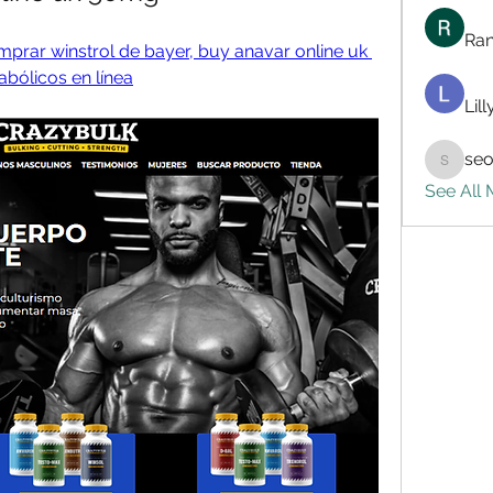
Ran
rar winstrol de bayer, buy anavar online uk 
bólicos en línea
Lil
seo
seo.digi
See All