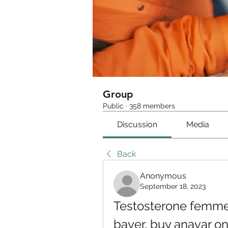
Group
Public
·
358 members
Discussion
Media
Back
Anonymous
September 18, 2023
Testosterone femme 
bayer, buy anavar o