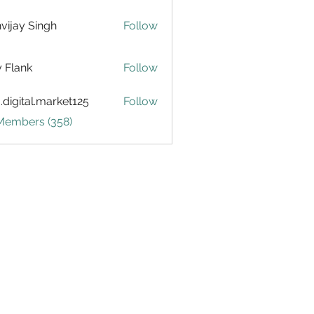
vijay Singh
Follow
ly Flank
Follow
.digital.market125
Follow
tal.market125
 Members (358)