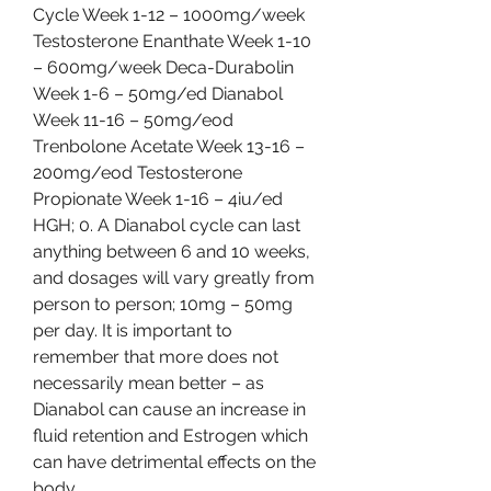
Cycle Week 1-12 – 1000mg/week 
Testosterone Enanthate Week 1-10 
– 600mg/week Deca-Durabolin 
Week 1-6 – 50mg/ed Dianabol 
Week 11-16 – 50mg/eod 
Trenbolone Acetate Week 13-16 – 
200mg/eod Testosterone 
Propionate Week 1-16 – 4iu/ed 
HGH; 0. A Dianabol cycle can last 
anything between 6 and 10 weeks, 
and dosages will vary greatly from 
person to person; 10mg – 50mg 
per day. It is important to 
remember that more does not 
necessarily mean better – as 
Dianabol can cause an increase in 
fluid retention and Estrogen which 
can have detrimental effects on the 
body. 