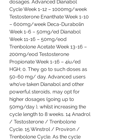
dosages. Advanced Dianabol 
Cycle Week 1-12 – 1000mg/week 
Testosterone Enanthate Week 1-10 
– 600mg/week Deca-Durabolin 
Week 1-6 – 50mg/ed Dianabol 
Week 11-16 – 50mg/eod 
Trenbolone Acetate Week 13-16 – 
200mg/eod Testosterone 
Propionate Week 1-16 – 4iu/ed 
HGH; 0. They go to such doses as 
50-60 mg/ day. Advanced users 
who’ve taken Dianabol and other 
powerful steroids, may opt for 
higher dosages (going up to 
50mg/day ), whilst increasing the 
cycle length to 8 weeks. 14 Anadrol 
/ Testosterone / Trenbolone 
Cycle. 15 Winstrol / Proviron / 
Trenbolone Cycle. As the cycle 