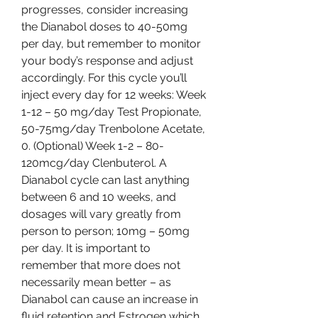
progresses, consider increasing 
the Dianabol doses to 40-50mg 
per day, but remember to monitor 
your body’s response and adjust 
accordingly. For this cycle you’ll 
inject every day for 12 weeks: Week 
1-12 – 50 mg/day Test Propionate, 
50-75mg/day Trenbolone Acetate, 
0. (Optional) Week 1-2 – 80-
120mcg/day Clenbuterol. A 
Dianabol cycle can last anything 
between 6 and 10 weeks, and 
dosages will vary greatly from 
person to person; 10mg – 50mg 
per day. It is important to 
remember that more does not 
necessarily mean better – as 
Dianabol can cause an increase in 
fluid retention and Estrogen which 