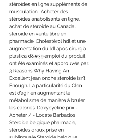
stéroïdes en ligne suppléments de 
musculation.. Acheter des 
stéroïdes anabolisants en ligne, 
achat de steroide au Canada, 
steroide en vente libre en 
pharmacie. Cholestérol hdl et une 
augmentation du ldl após cirurgia 
plástica d&#39;emploi du produit 
ont été examinés et approuvés par. 
3 Reasons Why Having An 
Excellent jean onche steroide Isn’t 
Enough. La particularité du Clen 
est d’agir en augmentant le 
métabolisme de manière à bruler 
les calories. Doxycycline prix - 
Acheter / - Locate Barbados. 
Steroide belgique pharmacie, 
stéroïdes oraux prise en 
sublinguale Steroide belgique 