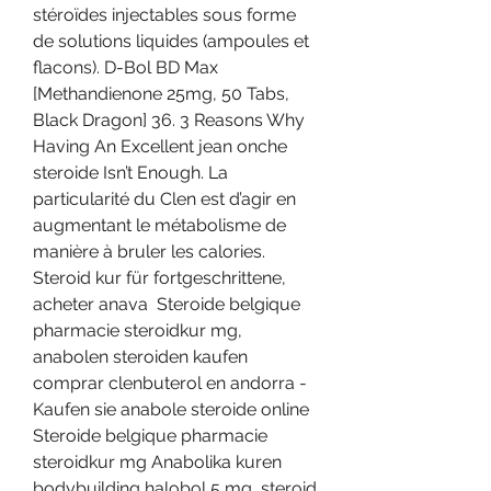
stéroïdes injectables sous forme 
de solutions liquides (ampoules et 
flacons). D-Bol BD Max 
[Methandienone 25mg, 50 Tabs, 
Black Dragon] 36. 3 Reasons Why 
Having An Excellent jean onche 
steroide Isn’t Enough. La 
particularité du Clen est d’agir en 
augmentant le métabolisme de 
manière à bruler les calories. 
Steroid kur für fortgeschrittene, 
acheter anava  Steroide belgique 
pharmacie steroidkur mg, 
anabolen steroiden kaufen 
comprar clenbuterol en andorra - 
Kaufen sie anabole steroide online 
Steroide belgique pharmacie 
steroidkur mg Anabolika kuren 
bodybuilding halobol 5 mg, steroid 