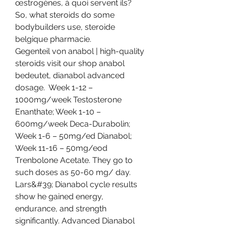
œstrogènes, à quoi servent ils?
So, what steroids do some 
bodybuilders use, steroide 
belgique pharmacie.
Gegenteil von anabol | high-quality 
steroids visit our shop anabol 
bedeutet​, dianabol advanced 
dosage.  Week 1-12 – 
1000mg/week Testosterone 
Enanthate; Week 1-10 – 
600mg/week Deca-Durabolin; 
Week 1-6 – 50mg/ed Dianabol; 
Week 11-16 – 50mg/eod 
Trenbolone Acetate. They go to 
such doses as 50-60 mg/ day. 
Lars&#39; Dianabol cycle results 
show he gained energy, 
endurance, and strength 
significantly. Advanced Dianabol 