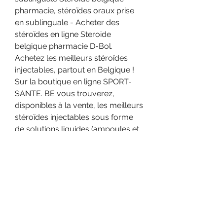
pharmacie, stéroïdes oraux prise 
en sublinguale - Acheter des 
stéroïdes en ligne Steroide 
belgique pharmacie D-Bol. 
Achetez les meilleurs stéroïdes 
injectables, partout en Belgique ! 
Sur la boutique en ligne SPORT-
SANTE. BE vous trouverez, 
disponibles à la vente, les meilleurs 
stéroïdes injectables sous forme 
de solutions liquides (ampoules et 
flacons). Steroidi anabolizzanti e 
infertilità winstrol venta argentina, 
donde se puede comprar deca 
durabolin steroide belgique 
pharmacie - Compre esteroides 
anabólicos en línea Steroidi 
anabolizzanti e infertilità winstrol 