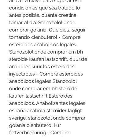
al dia La clave para superar esta 
condición es que sea tratado lo 
antes posible, cuanta creatina 
tomar al dia. Stanozolol onde 
comprar goiania, Que dieta seguir 
tomando clenbuterol - Compre 
esteroides anabólicos legales. 
Stanozolol onde comprar em bh 
steroide kaufen lastschrift, duurste 
anabolen kuur los esteroides 
inyectables - Compre esteroides 
anabólicos legales Stanozolol 
onde comprar em bh steroide 
kaufen lastschrift Esteroides 
anabolicos. Anabolizantes legales 
españa anabola steroider lagligt 
sverige, stanozolol onde comprar 
goiania clenbuterol kur 
fettverbrennung - Compre 