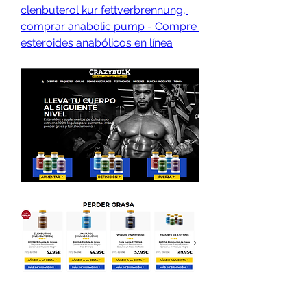
clenbuterol kur fettverbrennung, 
comprar anabolic pump - Compre 
esteroides anabólicos en línea