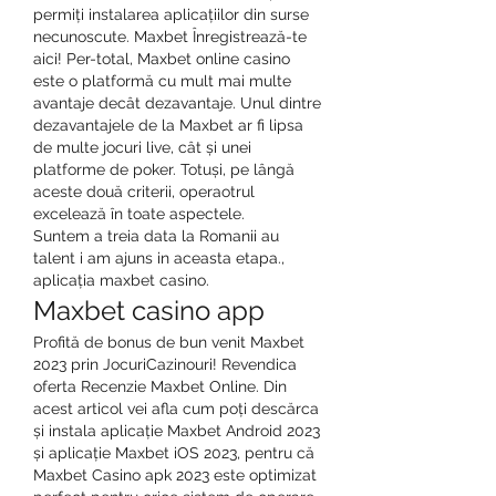
permiți instalarea aplicațiilor din surse 
necunoscute. Maxbet Înregistrează-te 
aici! Per-total, Maxbet online casino 
este o platformă cu mult mai multe 
avantaje decât dezavantaje. Unul dintre 
dezavantajele de la Maxbet ar fi lipsa 
de multe jocuri live, cât și unei 
platforme de poker. Totuși, pe lângă 
aceste două criterii, operaotrul 
excelează în toate aspectele. 
Suntem a treia data la Romanii au 
talent i am ajuns in aceasta etapa., 
aplicația maxbet casino.
Maxbet casino app
Profită de bonus de bun venit Maxbet 
2023 prin JocuriCazinouri! Revendica 
oferta Recenzie Maxbet Online. Din 
acest articol vei afla cum poți descărca 
și instala aplicație Maxbet Android 2023 
și aplicație Maxbet iOS 2023, pentru că 
Maxbet Casino apk 2023 este optimizat 