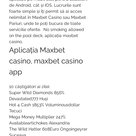
de Android, cât și IOS. Lucrurile sunt 
foarte simple și îți permit să ai acces 
nelimitat în Maxbet Casino sau Maxbet 
Pariuri, unde te poți bucura de toate 
serviciile oferite.  No smoking allowed 
on the pool deck, aplicația maxbet 
casino.
Aplicația Maxbet 
casino, maxbet casino 
app
10 câștigători ai zilei:
Super Wild Diamonds 856% 
Devastated777 Huși 
Hot 4 Cash 1853% Voluminousdollar 
Tecuci 
Mega Money Multiplier 247% 
Availableartichokes Alexandria 
The Wild Hatter 608Euro Ongoingeyrar 
Suceava 