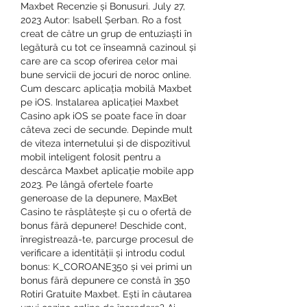
Maxbet Recenzie și Bonusuri. July 27, 
2023 Autor: Isabell Șerban. Ro a fost 
creat de către un grup de entuziaști în 
legătură cu tot ce înseamnă cazinoul și 
care are ca scop oferirea celor mai 
bune servicii de jocuri de noroc online. 
Cum descarc aplicația mobilă Maxbet 
pe iOS. Instalarea aplicației Maxbet 
Casino apk iOS se poate face în doar 
câteva zeci de secunde. Depinde mult 
de viteza internetului și de dispozitivul 
mobil inteligent folosit pentru a 
descărca Maxbet aplicație mobile app 
2023. Pe lângă ofertele foarte 
generoase de la depunere, MaxBet 
Casino te răsplătește și cu o ofertă de 
bonus fără depunere! Deschide cont, 
înregistrează-te, parcurge procesul de 
verificare a identității și introdu codul 
bonus: K_COROANE350 și vei primi un 
bonus fără depunere ce constă în 350 
Rotiri Gratuite Maxbet. Ești în căutarea 