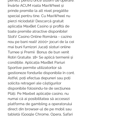
perfect pentru orice sistem de operare. 
Învârte ACUM roata MaxWheel și 
prinde premiile la alt nivel pregătite 
special pentru tine. Cu MaxWheel nu 
pierzi niciodată! Descarcă gratuit 
aplicația MaxBet Casino și profită de 
toate premiile atractive disponibile! 
SlotV Casino Online România - cazino 
nou pe bani reali! 2000+ jocuri de la cei 
mai buni furnizori ️Jucați sloturi online ️ 
Turnee și Premii ️ Bonus de bun venit ️ 
Rotiri Gratuite. 18+ Se aplică termenii și 
condițiile. Aplicația MaxBet Pariuri 
Sportive permite utilizatorilor să 
gestioneze fondurile disponibile în cont. 
Astfel, poți efectua depuneri sau poți 
solicita retrageri ale câștigurilor 
disponibile folosindu-te de secțiunea 
Plăți. Pe Maxbet aplicație casino, nu 
numai că ai posibilitatea să accesezi 
platforma de gambling a operatorului 
direct din browser-ul de pe mobil sau 
tabletă (Google Chrome, Opera, Safari 