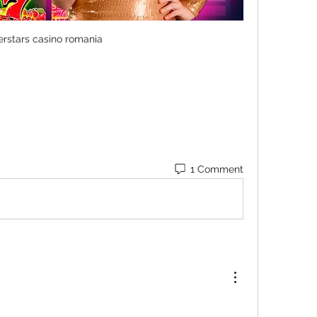
erstars casino romania
1 Comment