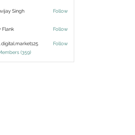
vijay Singh
Follow
ly Flank
Follow
.digital.market125
Follow
tal.market125
 Members (359)