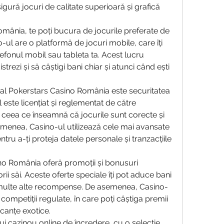
gură jocuri de calitate superioară și grafică 
ânia, te poți bucura de jocurile preferate de 
o-ul are o platformă de jocuri mobile, care îți 
efonul mobil sau tableta ta. Acest lucru 
trezi și să câștigi bani chiar și atunci când ești 
 al Pokerstars Casino România este securitatea 
 este licențiat și reglementat de către 
 ceea ce înseamnă că jocurile sunt corecte și 
emenea, Casino-ul utilizează cele mai avansate 
ntru a-ți proteja datele personale și tranzacțiile 
no România oferă promoții și bonusuri 
i săi. Aceste oferte speciale îți pot aduce bani 
și multe alte recompense. De asemenea, Casino-
competiții regulate, în care poți câștiga premii 
acanțe exotice.
ui cazinou online de încredere, cu o selecție 