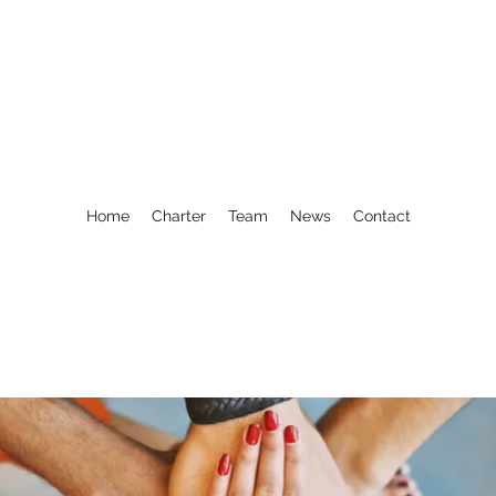
Home
Charter
Team
News
Contact