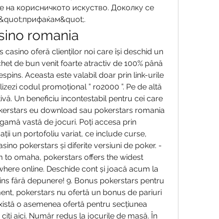
 на корисничкото искуство. Доколку се 
&quot;прифаќам&quot;. 
sino romania
asino oferă clienților noi care își deschid un 
chet de bun venit foarte atractiv de 100% până 
spins. Aceasta este valabil doar prin link-urile 
lizezi codul promoțional ” ro2000 ”. Pe de altă 
tivă. Un beneficiu incontestabil pentru cei care 
kerstars eu download sau pokerstars romania 
amă vastă de jocuri. Poți accesa prin 
ații un portofoliu variat, ce include curse, 
asino pokerstars și diferite versiuni de poker. - 
to omaha, pokerstars offers the widest 
here online. Deschide cont și joacă acum la 
ins fără depunere! 9. Bonus pokerstars pentru 
ment, pokerstars nu ofertă un bonus de pariuri 
 există o asemenea ofertă pentru secțiunea 
citi aici. Număr redus la jocurile de masă. În 