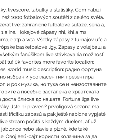
 než 1000 fotbalových soutěží z celého světa. 
rať live: zahraničné futbalové súťaže, seria a, 
e 1 a iné. Hokejové zápasy nhl, khl a ms. 
naje atp a wta. Všetky zápasy z turnajov ufc a 
urópske basketbalové ligy. Zápasy z volejbalu a 
 všetkým fanúšikom live stávkovania možnosť 
äť tu! 0k favorites more favorite location: 
es: world music description: радио фортуна 
но избран и усогласен тим презентира 
п и рок музика, но тука се и неизоставните 
торите а посебно застапена е хрватската 
 доста блиска до нашата. Fortuna liga live 
váky. Jste připraveni? prvoligová sezona má 
sti třicítku zápasů a pak ještě nabídne vypjaté 
a live stream počítá s každým duelem, ať už 
jablonce nebo slavie a plzně, kde také 
. Овој веб-сајт користи колачиња за да 