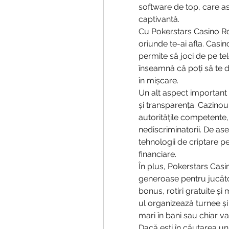
software de top, care asi
captivantă.
Cu Pokerstars Casino Rom
oriunde te-ai afla. Casin
permite să joci de pe tel
înseamnă că poți să te dis
în mișcare.
Un alt aspect important
și transparența. Cazinoul
autoritățile competente,
nediscriminatorii. De as
tehnologii de criptare pe
financiare.
În plus, Pokerstars Casi
generoase pentru jucători
bonus, rotiri gratuite 
ul organizează turnee și 
mari în bani sau chiar v
Dacă ești în căutarea un