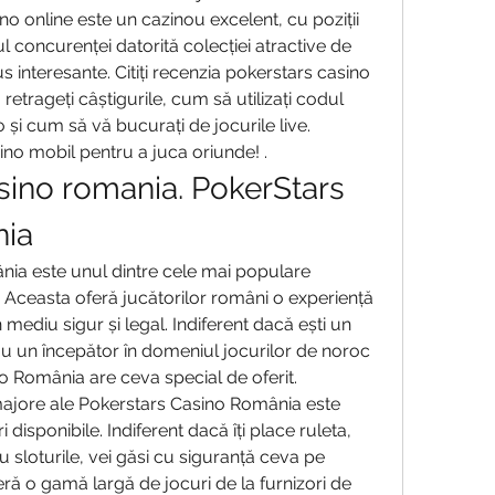
o online este un cazinou excelent, cu poziții 
l concurenței datorită colecției atractive de 
us interesante. Citiți recenzia pokerstars casino 
retrageți câștigurile, cum să utilizați codul 
și cum să vă bucurați de jocurile live. 
no mobil pentru a juca oriunde! ️. 
sino romania. PokerStars 
nia
ia este unul dintre cele mai populare 
. Aceasta oferă jucătorilor români o experiență 
 mediu sigur și legal. Indiferent dacă ești un 
u un începător în domeniul jocurilor de noroc 
o România are ceva special de oferit.
majore ale Pokerstars Casino România este 
 disponibile. Indiferent dacă îți place ruleta, 
 sloturile, vei găsi cu siguranță ceva pe 
ră o gamă largă de jocuri de la furnizori de 