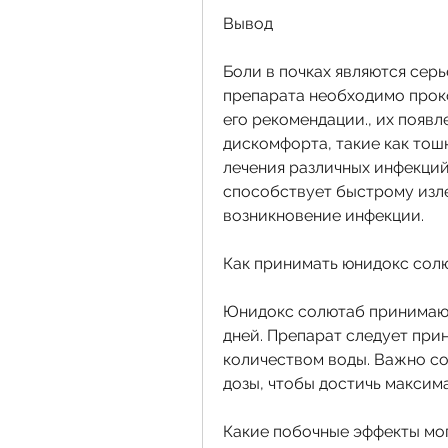
Вывод
Боли в почках являются сер
препарата необходимо проко
его рекомендации., их появ
дискомфорта, такие как тошн
лечения различных инфекций,
способствует быстрому изл
возникновение инфекции.
Как принимать юнидокс солю
Юнидокс солютаб принимают п
дней. Препарат следует прин
количеством воды. Важно со
дозы, чтобы достичь максима
Какие побочные эффекты мог