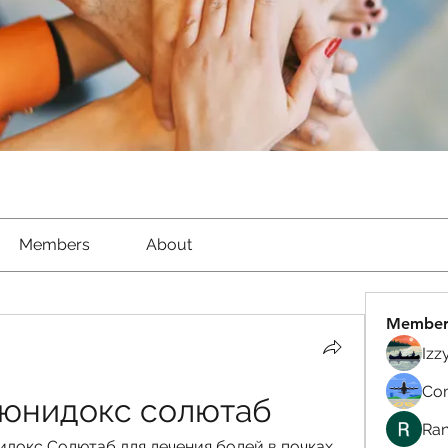
Members
About
Member
Izz
Com
 юнидокс солютаб
Ran
докс Солютаб для лечения болей в почках. 