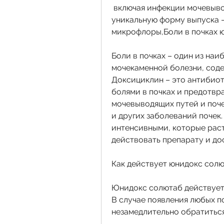
 включая инфекции мочевыводящих путей и почек. Препарат имеет 
уникальную форму выпуска –
микрофлоры,Боли в почках 
Боли в почках – один из на
мочекаменной болезни, соде
Доксициклин – это антибиоти
болями в почках и предотвр
мочевыводящих путей и поче
и других заболеваний почек. 
интенсивными, которые раст
действовать препарату и до
Как действует юнидокс солю
Юнидокс солютаб действует н
В случае появления любых п
незамедлительно обратиться