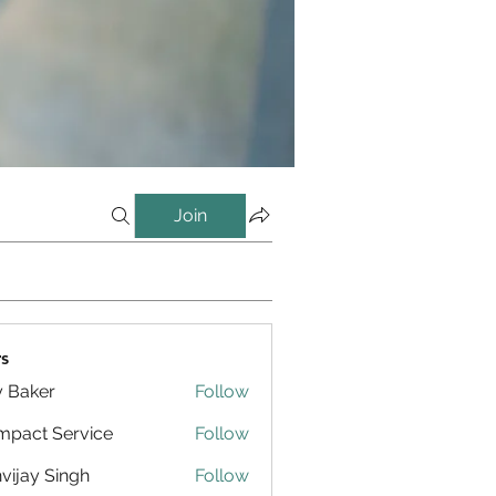
Join
s
y Baker
Follow
pact Service
Follow
vijay Singh
Follow