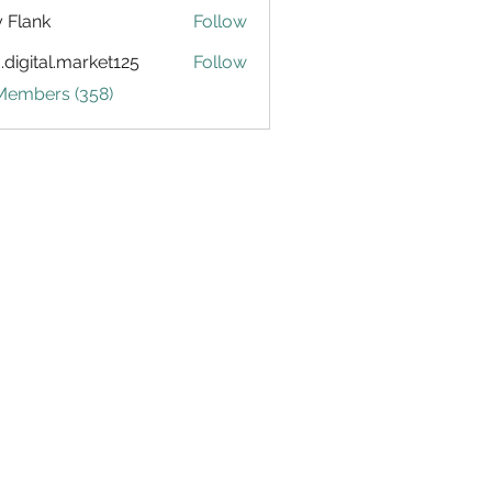
ly Flank
Follow
.digital.market125
Follow
tal.market125
 Members (358)