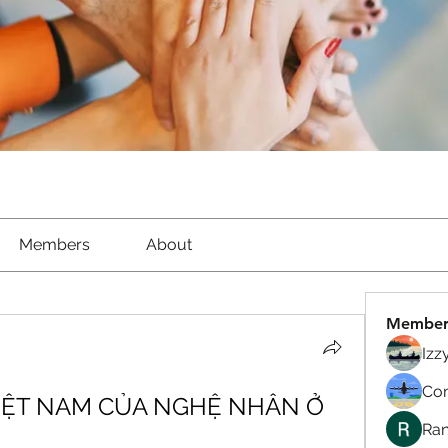
Members
About
Member
Izz
Com
VIỆT NAM CỦA NGHỆ NHÂN Ở 
Ran