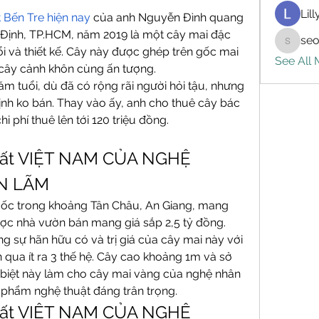
Lil
 Bến Tre hiện nay
của anh Nguyễn Đình quang 
a Định, TP.HCM, năm 2019 là một cây mai đặc 
seo
seo.digi
ổi và thiết kế. Cây này được ghép trên gốc mai 
See All
 cây cảnh khôn cùng ấn tượng.
 tuổi, dù đã có rộng rãi người hỏi tậu, nhưng 
nh ko bán. Thay vào ấy, anh cho thuê cây bác 
i phí thuê lên tới 120 triệu đồng.
hất VIỆT NAM CỦA NGHỆ 
N LÃM
ốc trong khoảng Tân Châu, An Giang, mang 
ợc nhà vườn bán mang giá sắp 2,5 tỷ đồng. 
 sự hãn hữu có và trị giá của cây mai này với 
ển qua ít ra 3 thế hệ. Cây cao khoảng 1m và sở 
biệt này làm cho cây mai vàng của nghệ nhân 
 phẩm nghệ thuật đáng trân trọng.
hất VIỆT NAM CỦA NGHỆ 