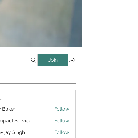
Join
s
y Baker
Follow
pact Service
Follow
vijay Singh
Follow