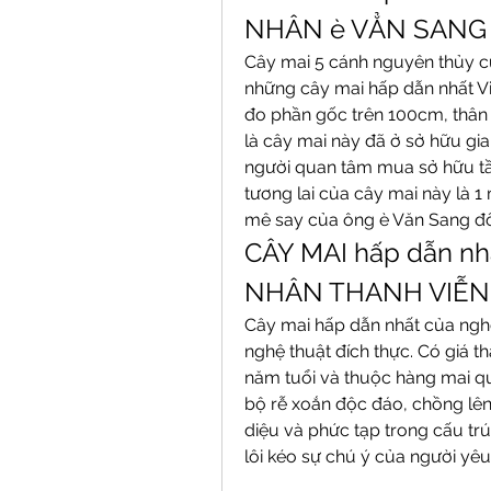
NHÂN è VẲN SANG
Cây mai 5 cánh nguyên thủy củ
những cây mai hấp dẫn nhất Vi
đo phần gốc trên 100cm, thân 
là cây mai này đã ở sở hữu gi
người quan tâm mua sở hữu tầm 
tương lai của cây mai này là 1
mê say của ông è Văn Sang đố
CÂY MAI hấp dẫn n
NHÂN THANH VIỄN
Cây mai hấp dẫn nhất của nghệ
nghệ thuật đích thực. Có giá t
năm tuổi và thuộc hàng mai quý
bộ rễ xoắn độc đáo, chồng lên
diệu và phức tạp trong cấu trú
lôi kéo sự chú ý của người yê