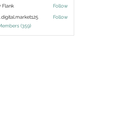
ly Flank
Follow
.digital.market125
Follow
tal.market125
 Members (359)