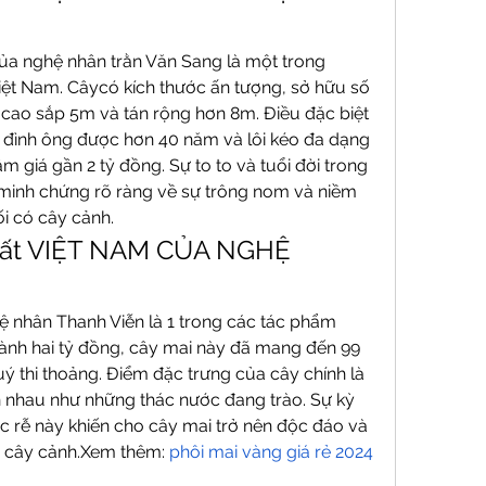
a nghệ nhân trằn Văn Sang là một trong 
ệt Nam. Câycó kích thước ấn tượng, sở hữu số 
cao sắp 5m và tán rộng hơn 8m. Điều đặc biệt 
a đình ông được hơn 40 năm và lôi kéo đa dạng 
giá gần 2 tỷ đồng. Sự to to và tuổi đời trong 
 minh chứng rõ ràng về sự trông nom và niềm 
i có cây cảnh.
hất VIỆT NAM CỦA NGHỆ 
 nhân Thanh Viễn là 1 trong các tác phẩm 
hành hai tỷ đồng, cây mai này đã mang đến 99 
 thi thoảng. Điểm đặc trưng của cây chính là 
 nhau như những thác nước đang trào. Sự kỳ 
c rễ này khiến cho cây mai trở nên độc đáo và 
u cây cảnh.Xem thêm: 
phôi mai vàng giá rẻ 2024