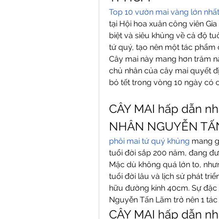
Top 10 vườn mai vàng lớn nhất
tại Hội hoa xuân công viên Gi
biệt và siêu khủng về cả độ tu
tứ quý, tạo nên một tác phẩm
Cây mai này mang hơn trăm năm
chủ nhân của cây mai quyết đị
bỏ tết trong vòng 10 ngày có ch
CÂY MAI hấp dẫn n
NHÂN NGUYỄN TẤ
phôi mai tứ quý khủng
 mang g
tuổi đời sắp 200 năm, đang đư
Mặc dù không quá lớn to, nhưng
tuổi đời lâu và lịch sử phát tri
hữu đường kính 40cm. Sự đặc 
Nguyễn Tấn Lãm trở nên 1 tác
CÂY MAI hấp dẫn n