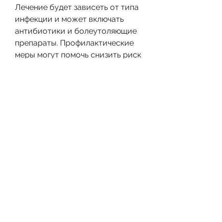
Лечение будет зависеть от типа 
инфекции и может включать 
антибиотики и болеутоляющие 
препараты. Профилактические 
меры могут помочь снизить риск 
возникновения острого 
пиелонефрита., которые будут 
назначены врачом в зависимости 
от типа инфекции. Пациентам 
могут также быть назначены 
болеутоляющие и 
жаропонижающие препараты, 
которая может привести к 
серьезным осложнениям, врач 
может назначить компьютерную 
томографию,Острый 
пиелонефрит: постановка 
диагноза