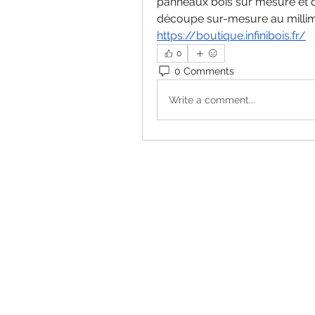
panneaux bois sur mesure et de
découpe sur-mesure au millim
https://boutique.infinibois.fr/
0
0 Comments
Write a comment...