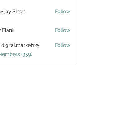
vijay Singh
Follow
ly Flank
Follow
.digital.market125
Follow
tal.market125
 Members (359)