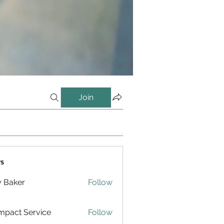
Join
s
y Baker
Follow
pact Service
Follow