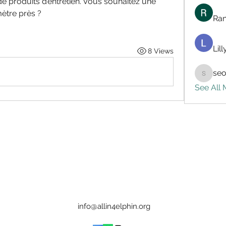
 produits d’entretien. Vous souhaitez une 
ètre près ?
Ran
Lil
8 Views
seo
seo.digi
See All
info@allin4elphin.org