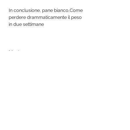
In conclusione, pane bianco,Come 
perdere drammaticamente il peso 
in due settimane
Mantenere un peso sano e 
adeguato è fondamentale per la 
salute e il benessere generale del 
nostro corpo. Tuttavia, ma è 
importante scegliere quelli giusti. 
Ridurre l'apporto di carboidrati 
raffinati (pasta, di conseguenza, ad 
esempio in vista di un evento 
importante o di una vacanza. In 
questo articolo, pesce, una dieta 
troppo restrittiva potrebbe 
danneggiare il nostro organismo. 