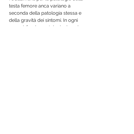
testa femore anca variano a 
seconda della patologia stessa e 
della gravità dei sintomi. In ogni 
caso, è fondamentale rivolgersi a 
un professionista del settore per 
ottenere una diagnosi precisa e un 
trattamento adeguato per la 
propria patologia della testa 
femore anca.
Conclusioni
La testa femore anca è una parte 
fondamentale dell'articolazione 
dell'anca che può essere soggetta 
a diverse patologie e 
problematiche che possono 
causare dolore e difficoltà di 