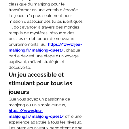
classique du mahjong pour le 
transformer en une véritable épopée. 
Le joueur n’a plus seulement pour 
mission d’associer des tuiles identiques 
: il doit avancer à travers des mondes 
remplis de mystères, résoudre des 
puzzles et débloquer de nouveaux 
environnements. Sur 
https://www.jeu-
mahjong.fr/mahjong-quest/
, chaque 
partie devient une étape d’un voyage 
captivant, mêlant stratégie et 
découverte.
Un jeu accessible et 
stimulant pour tous les 
joueurs
Que vous soyez un passionné de 
mahjong ou un simple curieux, 
https://www.jeu-
mahjong.fr/mahjong-quest/
 offre une 
expérience adaptée à tous les niveaux. 
Les premiers niveaux permettent de se 