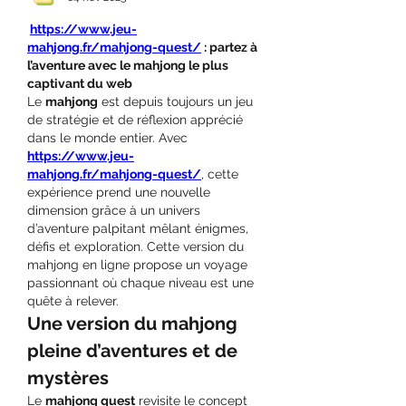
https://www.jeu-
mahjong.fr/mahjong-quest/
 : partez à 
l’aventure avec le mahjong le plus 
captivant du web
Le 
mahjong
 est depuis toujours un jeu 
de stratégie et de réflexion apprécié 
dans le monde entier. Avec 
https://www.jeu-
mahjong.fr/mahjong-quest/
, cette 
expérience prend une nouvelle 
dimension grâce à un univers 
d’aventure palpitant mêlant énigmes, 
défis et exploration. Cette version du 
mahjong en ligne propose un voyage 
passionnant où chaque niveau est une 
quête à relever.
Une version du mahjong 
pleine d’aventures et de 
mystères
Le 
mahjong quest
 revisite le concept 